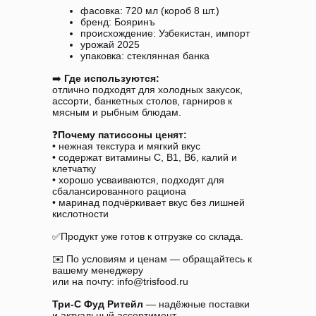
фасовка: 720 мл (короб 8 шт.)
бренд: Бояринъ
происхождение: Узбекистан, импорт
урожай 2025
упаковка: стеклянная банка
➡️
Где используются:
отлично подходят для холодных закусок,
ассорти, банкетных столов, гарниров к
мясным и рыбным блюдам.
❓
Почему патиссоны ценят:
• нежная текстура и мягкий вкус
• содержат витамины C, B1, B6, калий и
клетчатку
• хорошо усваиваются, подходят для
сбалансированного рациона
• маринад подчёркивает вкус без лишней
кислотности
✅Продукт уже готов к отгрузке со склада.
✉️ По условиям и ценам — обращайтесь к
вашему менеджеру
или на почту: info@trisfood.ru
Три-С Фуд Ритейл
— надёжные поставки
и актуальный ассортимент.