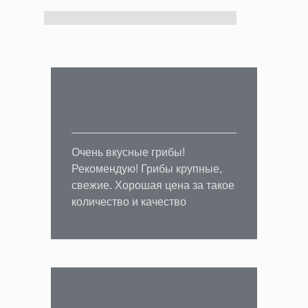
Контакты
+7 (495) 921-03-13
Очень вкусные грибы!
Рекомендую! Грибы крупные,
Telegram канал
свежие. Хорошая цена за такое
количество и качество
info@trisfood.ru
info@boyarin.su
Офис: Москва, Большая Почтовая
ул., 34, стр 6,
(этаж 3, офис 35)