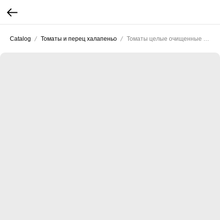
Catalog
Томаты и перец халапеньо
Томаты целые очищенные в с/с